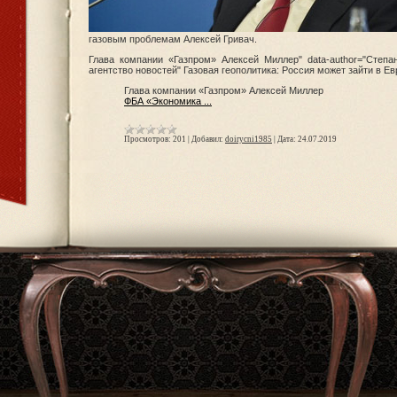
газовым проблемам Алексей Гривач.
Глава компании «Газпром» Алексей Миллер" data-author="Степа
агентство новостей" Газовая геополитика: Россия может зайти в Е
Глава компании «Газпром» Алексей Миллер
ФБА «Экономика
...
Просмотров:
201
|
Добавил:
doirycni1985
|
Дата:
24.07.2019