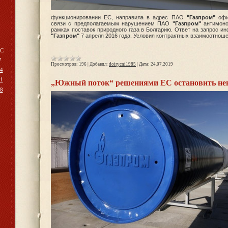
функционировании ЕС, направила в адрес ПАО
"Газпром"
офи
связи с предполагаемым нарушением ПАО
"Газпром"
антимоно
рамках поставок природного газа в Болгарию. Ответ на запрос 
"Газпром"
7 апреля 2016 года. Условия контрактных взаимоотно
С
7
Просмотров:
196
|
Добавил:
doirycni1985
|
Дата:
24.07.2019
4
1
„Южный поток“ решениями ЕС остановить нев
8