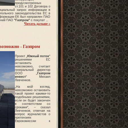
предусмотренных
ст.101 и 102 Договора о
циальный запрос информации в
польного законодательства ЕС в
информации ЕК был направлен ПАО
шений ПАО
"Газпром"
с покупат
...
Читать дальше »
озможно - Газпром
Проект „
Южный поток
"
решениями ЕС
остановить
невозможно, считает
генеральный директор
ООО „
Газпром
инвест
" Михаил
Левченков.
„На мой взгляд,
невозможно остановить
такой проект какими-то
подобными решениями,
если он будет закончен
в соответствии со
сроками", – сказал
Левченков, отвечая на
вопрос журналистов о
претензиях
Еврокомиссии к