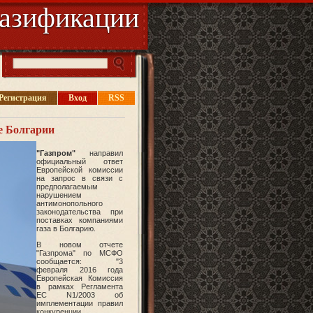
газификации
Регистрация
Вход
RSS
е Болгарии
"Газпром"
направил
официальный ответ
Европейской комиссии
на запрос в связи с
предполагаемым
нарушением
антимонопольного
законодательства при
поставках компаниями
газа в Болгарию.
В новом отчете
"Газпрома" по МСФО
сообщается: "3
февраля 2016 года
Европейская Комиссия
в рамках Регламента
ЕС N1/2003 об
имплементации правил
конкуренции,