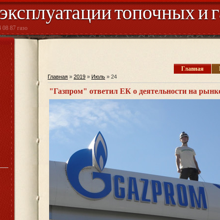
 эксплуатации топочных и 
 08 87 газо
Главная
Главная
»
2019
»
Июль
»
24
"Газпром" ответил ЕК о деятельности на рынк