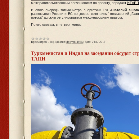
межправительственным соглашениям по проекту, передает
ИТАР-
В свою очередь замминистра энергетики РФ
Анатолий Янов
разногласия России и ЕС по „несоответствиям" соглашений „
Газ
потока" должны регулироваться международным правом.
По его словам, в четверг минис
...
Просмотров:
188
|
Добавил:
doirycni1985
|
Дата:
24.07.2019
Туркменистан и Индия на заседании обсудят ст
ТАПИ