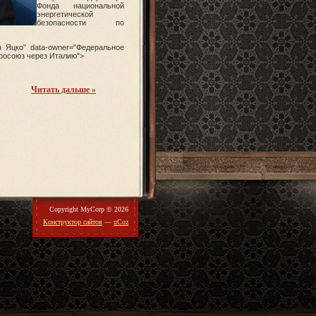
Фонда национальной
энергетической
безопасности по
н Яцко" data-owner="Федеральное
вросоюз через Италию">
Читать дальше »
Copyright MyCorp © 2026
Конструктор сайтов
—
uCoz