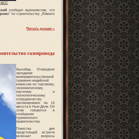
ТАСС
.
ский
сообщил журналистам, что
пром
а" по строительству „Южного
Читать дальше »
роительство газопровода
Ашхабад. Очередное
заседание
межправительственной
туркмено-индийской
комиссии по торговому,
экономическому,
научному и
технологическому
сотрудничеству
запланировано на 14
августа в Нью-Дели. Об
этом говорится в
сообщении
туркменского
правительства.
Повестка дня
предстоящей встречи
включает вопросы