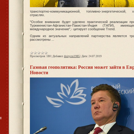
транспортно-коммуникационной, топливно-энергетической, 
отраслях.
"Особое внимание будет уделено практической реализации пр
Туркменистан-Афганистан-Пакистан-Индия (ТАПИ), имею
международное значение",- цитирует сообщение Trend.
Одним из актуальных направлений партнерства является тр
рассмотрены
...
Просмотров:
180
|
Добавил:
doirycni1985
|
Дата:
24.07.2019
Газовая геополитика: Россия может зайти в Ев
Новости
я