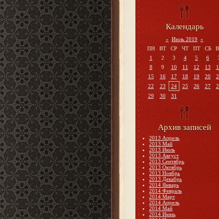
Календарь
«
Июль 2019
»
ПН
ВТ
СР
ЧТ
ПТ
СБ
В
1
2
3
4
5
6
8
9
10
11
12
13
1
15
16
17
18
19
20
2
22
23
24
25
26
27
2
29
30
31
Архив записей
2013 Апрель
2013 Май
2013 Июль
2013 Август
2013 Сентябрь
2013 Октябрь
2013 Ноябрь
2013 Декабрь
2014 Январь
2014 Февраль
2014 Март
2014 Апрель
2014 Май
2014 Июнь