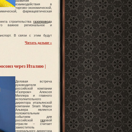
развития
взаимодействия в
торгово-экономической,
химической, фармацевтическая
оекта строительства
газопровод
а
щего важное региональное и
анспорт. В связи с этим будут
Читать дальше »
росоюз через Италию |
Деловая встреча
руководителя
российской компании
«Газпром» Алексея
Миллера и главного
исполнительного
директора итальянской
компании Snam Марко
Альвера является
положительным
событием для
российской
газ
овой
отрасли – считает
заместитель
генерального директора