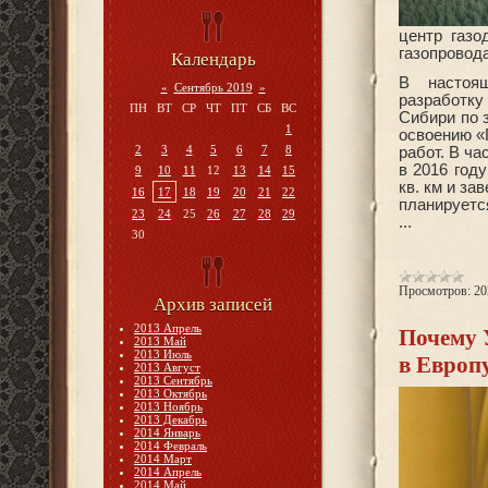
центр газо
газопровод
Календарь
В настоя
«
Сентябрь 2019
»
разработку
ПН
ВТ
СР
ЧТ
ПТ
СБ
ВС
Сибири по 
1
освоению «
2
3
4
5
6
7
8
работ. В ча
в 2016 год
9
10
11
12
13
14
15
кв. км и за
16
17
18
19
20
21
22
планируетс
23
24
25
26
27
28
29
...
30
Просмотров:
20
Архив записей
2013 Апрель
Почему 
2013 Май
2013 Июль
в Европ
2013 Август
2013 Сентябрь
2013 Октябрь
2013 Ноябрь
2013 Декабрь
2014 Январь
2014 Февраль
2014 Март
2014 Апрель
2014 Май