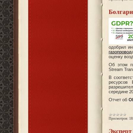
Болгари
одобрил ин
газопровод
оценку воз
Об этом го
Stream Tran
В соответс
ресурсов 
разрешител
середине 20
Отчет об
О
Просмотров:
18
Эксперт 