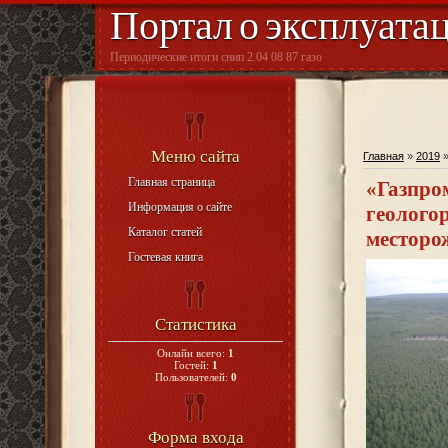
Портал о эксплуата
Периодические итоги снип 2.04 08 87 газо
Меню сайта
Главная
»
2019
Главная страница
«Газпро
Информация о сайте
геолого
Каталог статей
месторо
Гостевая книга
Статистика
Онлайн всего:
1
Гостей:
1
Пользователей:
0
Форма входа