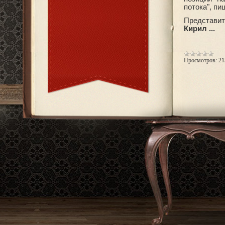
потока", п
Представите
Кирил
...
Просмотров:
21