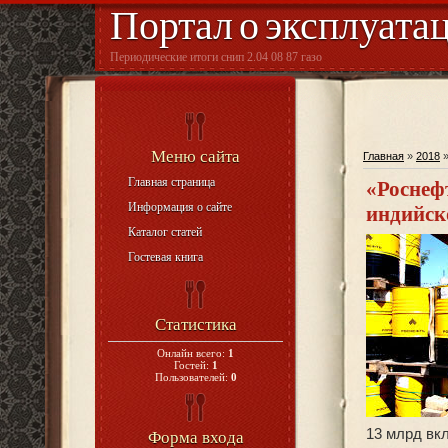
Портал о эксплуата
Периодические итоги снип 2.04 08 87 газо
Меню сайта
Главная
»
2018
Главная страница
«Роснеф
Информация о сайте
индийск
Каталог статей
Гостевая книга
Статистика
Онлайн всего:
1
Гостей:
1
Пользователей:
0
13 млрд вк
Форма входа