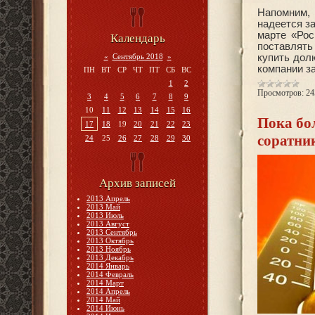
Напомним, 
надеется з
марте «Рос
Календарь
поставлять
«
Сентябрь 2018
»
купить дол
компании з
ПН
ВТ
СР
ЧТ
ПТ
СБ
ВС
1
2
Просмотров:
24
3
4
5
6
7
8
9
10
11
12
13
14
15
16
Пока бо
17
18
19
20
21
22
23
соратни
24
25
26
27
28
29
30
Архив записей
2013 Апрель
2013 Май
2013 Июль
2013 Август
2013 Сентябрь
2013 Октябрь
2013 Ноябрь
2013 Декабрь
2014 Январь
2014 Февраль
2014 Март
2014 Апрель
2014 Май
2014 Июнь