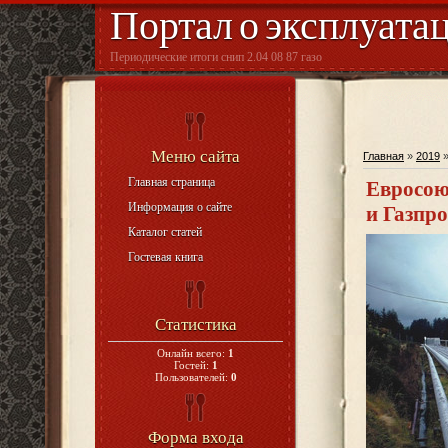
Портал о эксплуата
Периодические итоги снип 2.04 08 87 газо
Меню сайта
Главная
»
2019
Главная страница
Евросою
Информация о сайте
и Газпр
Каталог статей
Гостевая книга
Статистика
Онлайн всего:
1
Гостей:
1
Пользователей:
0
Форма входа