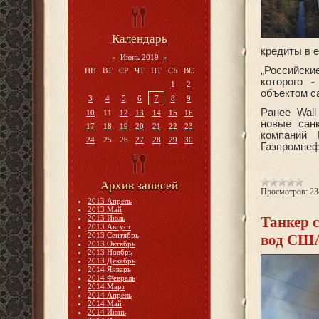
Календарь
кредиты в 
«
Июнь 2019
»
„Российски
ПН
ВТ
СР
ЧТ
ПТ
СБ
ВС
которого 
1
2
объектом са
3
4
5
6
7
8
9
Ранее Wall
10
11
12
13
14
15
16
новые сан
17
18
19
20
21
22
23
компаний 
24
25
26
27
28
29
30
Газпромнеф
Архив записей
Просмотров:
23
2013 Апрель
2013 Май
2013 Июль
Танкер 
2013 Август
2013 Сентябрь
вод СШ
2013 Октябрь
2013 Ноябрь
2013 Декабрь
2014 Январь
2014 Февраль
2014 Март
2014 Апрель
2014 Май
2014 Июнь