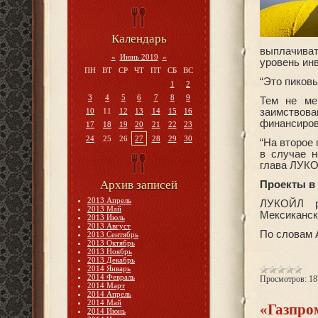
Календарь
выплачиват
«
Июнь 2019
»
уровень инв
ПН
ВТ
СР
ЧТ
ПТ
СБ
ВС
“Это пиков
1
2
3
4
5
6
7
8
9
Тем не ме
10
11
12
13
14
15
16
заимствов
финансиров
17
18
19
20
21
22
23
24
25
26
27
28
29
30
“На второе
в случае н
глава ЛУК
Архив записей
Проекты в
2013 Апрель
ЛУКОЙЛ р
2013 Май
Мексиканск
2013 Июль
2013 Август
По словам 
2013 Сентябрь
2013 Октябрь
2013 Ноябрь
2013 Декабрь
2014 Январь
2014 Февраль
Просмотров:
18
2014 Март
2014 Апрель
2014 Май
«Газпро
2014 Июнь