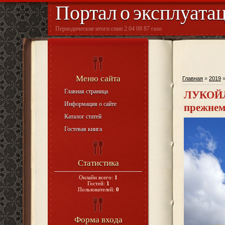
Портал о эксплуата
Периодические итоги снип 2.04 08 87 газо
Меню сайта
Главная
»
2019
Главная страница
ЛУКОЙЛ 
Информация о сайте
прежнем
Каталог статей
Гостевая книга
Статистика
Онлайн всего:
1
Гостей:
1
Пользователей:
0
Форма входа