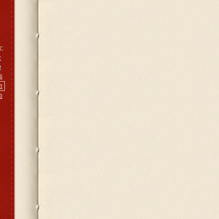
С
2
9
6
3
0