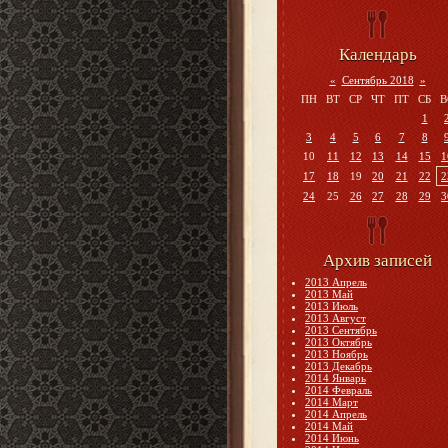
Календарь
«
Сентябрь 2018
»
ПН
ВТ
СР
ЧТ
ПТ
СБ
В
1
3
4
5
6
7
8
10
11
12
13
14
15
1
17
18
19
20
21
22
2
24
25
26
27
28
29
3
Архив записей
2013 Апрель
2013 Май
2013 Июль
2013 Август
2013 Сентябрь
2013 Октябрь
2013 Ноябрь
2013 Декабрь
2014 Январь
2014 Февраль
2014 Март
2014 Апрель
2014 Май
2014 Июнь