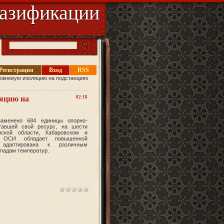
газификации
Регистрация
Вход
RSS
ржневую изоляцию на подстанциях
яцию на
02:18
заменено 684 единицы опорно-
отавшей свой ресурс, на шести
ской области, Хабаровском и
 ОСИ обладает повышенной
 адаптирована к различным
падам температур.