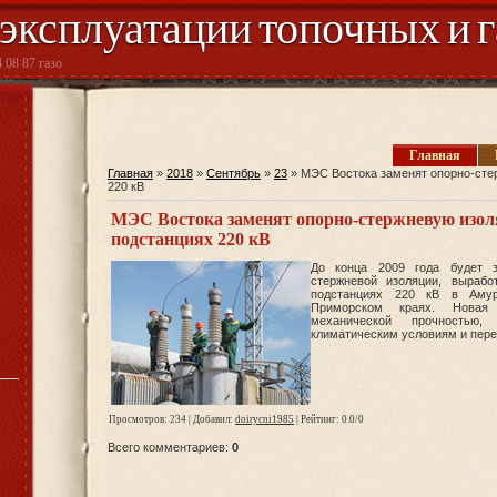
 эксплуатации топочных и 
 08 87 газо
Главная
Главная
»
2018
»
Сентябрь
»
23
» МЭС Востока заменят опорно-сте
220 кВ
МЭС Востока заменят опорно-стержневую изол
подстанциях 220 кВ
До конца 2009 года будет 
стержневой изоляции, выраб
подстанциях 220 кВ в Амур
Приморском краях. Новая
механической прочностью,
климатическим условиям и пере
Просмотров
: 234 |
Добавил
:
doirycni1985
|
Рейтинг
:
0.0
/
0
Всего комментариев
:
0