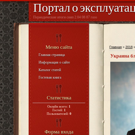
Портал о эксплуата
Периодические итоги снип 2.04 08 87 газо
Меню сайта
Главная
»
2018
Главная страница
Украина бл
Информация о сайте
Каталог статей
Гостевая книга
Статистика
Онлайн всего:
1
Гостей:
1
Пользователей:
0
Форма входа