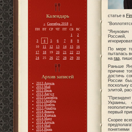
Календарь
статье в
Fi
"Воплотятся
«
Сентябрь 2018
»
ПН
ВТ
СР
ЧТ
ПТ
СБ
ВС
"Янукович 
1
2
Россией,
игнорироват
3
4
5
6
7
8
9
10
11
12
13
14
15
16
По мере т
17
18
19
20
21
22
23
пыталась в
24
25
26
27
28
29
30
на
газ
, пиш
Раньше Ян
причине то
достичь со
Архив записей
России бы
2013 Апрель
поскольку 
2013 Май
элитой, ра
2013 Июль
2013 Август
2013 Сентябрь
"Президент
2013 Октябрь
Украины,
2013 Ноябрь
геополитич
2013 Декабрь
2014 Январь
первый прим
2014 Февраль
2014 Март
Скорее всег
2014 Апрель
предполаг
2014 Май
понятиями 
2014 Июнь