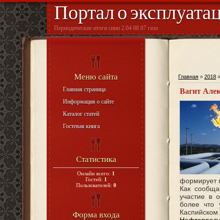
Портал о эксплуата
Периодические итоги снип 2.04 08 87 газо
Меню сайта
Главная
»
2018
Главная страница
Вагит Алек
Информация о сайте
Каталог статей
Гостевая книга
Статистика
Онлайн всего:
1
Гостей:
1
формирует 
Пользователей:
0
Как сообщ
участие в 
более что 
Каспийском 
Форма входа