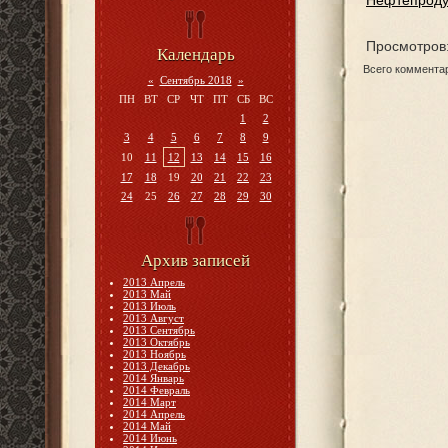
Нефтепродук
Просмотров
Календарь
Всего коммента
«
Сентябрь 2018
»
ПН
ВТ
СР
ЧТ
ПТ
СБ
ВС
1
2
3
4
5
6
7
8
9
10
11
12
13
14
15
16
17
18
19
20
21
22
23
24
25
26
27
28
29
30
Архив записей
2013 Апрель
2013 Май
2013 Июль
2013 Август
2013 Сентябрь
2013 Октябрь
2013 Ноябрь
2013 Декабрь
2014 Январь
2014 Февраль
2014 Март
2014 Апрель
2014 Май
2014 Июнь